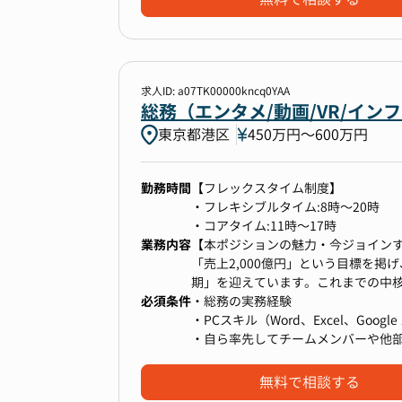
【仕事内容（一例）】
・オフィス関連業務全般 （来客対応
・法務業務の補助（データ保管、契
・株主総会の運営、社内イベントの
・経営企画業務のサポート
求人ID: a07TK00000kncq0YAA
・入退社の手続き業務
総務（エンタメ/動画/VR/イ
・各種ワークフロー、ツールのセッ
東京都港区
450万円〜600万円
・勤怠、給与計算のデータ管理・集
・その他発生ベースでのコーポレー
勤務時間
【フレックスタイム制度】
・フレキシブルタイム:8時～20時
・コアタイム:11時～17時
業務内容
【本ポジションの魅力・今ジョイン
「売上2,000億円」という目標を
期」を迎えています。これまでの中
必須条件
から事業を本格的に拡大していくフ
・総務の実務経験
この成長期に、梅田拠点の専任総務
・PCスキル（Word、Excel、Goo
要な役割を担うことを意味します。
・自ら率先してチームメンバーや他
ち上げから運用、改善まで、裁量を
事業拡大に伴い、従業員数や拠点も
無料で相談する
です。日々の庶務業務だけでなく、