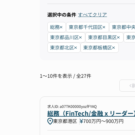
選択中の条件
すべてクリア
総務
東京都千代田区
東京都中
東京都品川区
東京都目黒区
東
東京都北区
東京都板橋区
1〜10件を表示 / 全27件
求人ID: a07TK00000yozfFYAQ
総務（FinTech/金融 x リー
東京都港区
700万円〜900万円