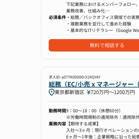
・将来的な新規拠点の立ち上げ（大
下記業務におけるメンバーフォロー
与し、業務の標準化モデルを
業務改善、仕組み化
横展開します。
必須条件
・総務／バックオフィス領域での実務
・総務部が所管する社内規程の整備
・複数業務を並行して進めた経験
【オンサイト領域】
・基本的なITリテラシー（Google Wor
・Slackでの社内問い合わせ対応
■この仕事で得られる物
・社員サポート、ファシリティ／オ
無料で相談する
【総務課長としての成長ポイント】
・来客対応、物品管理
・IPO準備企業の総務課長として、
・社内トラブルの一次対応・調整
できる
・経営陣・各部門と連携し、総務戦
・総務部門をゼロから創設し、大阪拠
【バックオフィス領域】
求人ID: a07TK00000r31RGYAY
・株主総会・取締役会運営サポートを
・社内規程の整備・運用
総務（EC/小売 x マネージ
・移管業務のフロー設計や拠点立ち上
・反社チェック、持株会事務局運営
東京都新宿区
720万円〜1200万円
・データ／フォルダ管理、各種集計
・管理部門と連携した業務改善
勤務時間
9：00～18：00（休憩60分）
※労働時間規制の適用除外：適用除
【その他】※ゆくゆく携わっていた
業務内容
【期待する成果】
・オフィス移転などのプロジェクト
入社〜3ヶ月：現行オペレーションの
・海外拠点のアドミン支援（翻訳ツ
6ヶ月〜1年後：企業戦略に沿った総