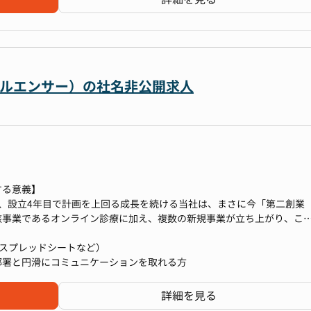
、郵便物管理、備品管理等）
約書類作成、署名および管理業務等）
運営
ンフルエンサー）の社名非公開求人
トアップや社内連携
計業務
ト関連業務
する意義】
掲げ、設立4年目で計画を上回る成長を続ける当社は、まさに今「第二創業
核事業であるオンライン診療に加え、複数の新規事業が立ち上がり、こ
ェーズです。
担当者として参画することは、会社の成長を「裏側から支える」という
gle スプレッドシートなど）
まだ専任者がいなかった梅田拠点の総務を一人で担当するため、業務の
部署と円滑にコミュニケーションを取れる方
持って主体的に業務を進めることができます。
増えていく中で、総務の役割は会社の成長と組織づくりに欠かせないも
詳細を見る
「働きやすい環境づくり」のための企画や改善にも関わっていただくこ