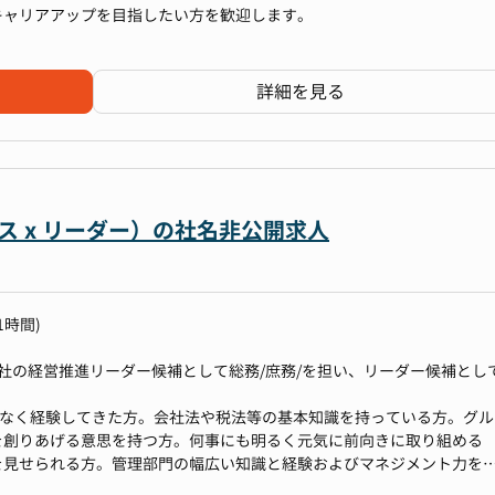
ガバナンス関連業務
キャリアアップを目指したい方を歓迎します。
備
のご経験は対象外）
計画）対応
、２領域以上の実務経験
詳細を見る
ン
ガバナンス強化やBCP構築など、未経験領域にも積極的にチャレンジ
のため、戦略・推進型マネージャーポジションを新設
し、全社横断での効率化・統制強化をリード
ス x リーダー）の社名非公開求人
どの機関運営にも携わっていただけます。
できる環境です
ォーカスしたミッショングレード制度や、キャリア自律を支援する目標設
1時間)
制度
わる機会が多く、会社の意思決定や組織運営を支える重要な役割を担え
当社の経営推進リーダー候補として総務/庶務/を担い、リーダー候補とし
ペシャリストではなく、ゼネラリストとして幅広く対応して戴きます。
遍なく経験してきた方。会社法や税法等の基本知識を持っている方。グル
るチャンス
を創りあげる意思を持つ方。何事にも明るく元気に前向きに取り組める
の管理など、企業の根幹に関わる業務に携われるフェーズにあります。
を見せられる方。管理部門の幅広い知識と経験およびマネジメント力を
お話させていただきますが、また、自分で行うのではなく、人を動かし