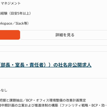
阪以外の拠点）が発生した場合、現地調査、業者選定、開設準備などに
、マネジメント
経験（目安5年以上）
や、重要文書の管理体制を確立します。
kspace／Slack等）
フィス環境整備
詳細を見る
上場企業基準の総務・管理業務を統括し、経営を支える実務スキルを習得
略の立案・実行を通じて、組織全体を支える役割を担える
点の統括責任者として組織基盤を確立できます 。
通じ経営実務に深く関与 。
ャー（部長・室長・責任者））の社名非公開求人
げを通じて事業拡大に貢献 。
業務
外なし
だく可能性があります。
対応
把握と課題抽出／BCP・オフィス環境整備の改善計画策定
ール活用可）
務中期計画の立案および推進体制の構築（ファシリティ戦略・BCP・効