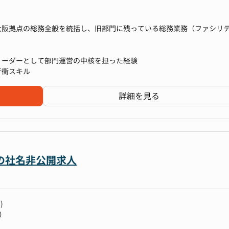
大阪拠点の総務全般を統括し、旧部門に残っている総務業務（ファシリ
を見据え、部門の基盤構築と安定運営を担う役割です。
リーダーとして部門運営の中核を担った経験
立ち上げ）
折衝スキル
、ファシリティ管理をはじめとする総務が本来担うべき業務を早期に引
詳細を見る
持続可能な業務フローを設計し、マニュアル整備を通じて組織として機
を解消し、大阪拠点の総務体制をゼロから構築・運営します。
援
理、備品管理など、ファシリティに関する業務全般を統括し、社員が安
）の社名非公開求人
点において、きめ細やかな総務サポートを提供し、現場の生産性向上に貢
管理および業者選定・購買手続きを統括します。
)
献
）
会、取締役会などの重要会議体の運営実務をサポートします。