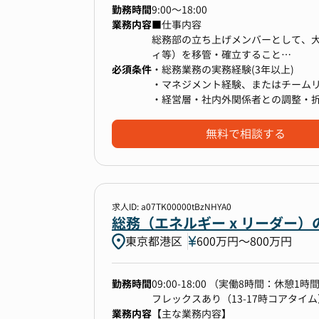
勤務時間
9:00〜18:00
業務内容
■仕事内容
総務部の立ち上げメンバーとして、
ィ等）を移管・確立すること
必須条件
を主導します。将来的な多拠点展開
・総務業務の実務経験(3年以上)
【具体的な業務内容】
・マネジメント経験、またはチーム
1. 総務機能の確立と業務移管（部門
・経営層・社内外関係者との調整・
・法務コンプライアンス部などから
継ぎます。
無料で相談する
・移管した業務について、効率的で
する仕組みを確立します。
・大阪に総務部の人材がいない現状
2. 大阪拠点総務全般の統括と現場支
・大阪拠点のオフィス環境、設備管
求人ID: a07TK00000tBzNHYA0
して業務に取り組める環境を
総務（エネルギー x リーダー
整備します。
東京都港区
600万円〜800万円
・従業員の約8割が集中する大阪拠
します。
・拠点における固定資産、消耗品の
勤務時間
09:00-18:00 （実働8時間：休憩1時間
3. 経営サポートと多拠点展開への貢
フレックスあり（13-17時コアタイム
・東京の総務部長と連携し、株主総
業務内容
【主な業務内容】