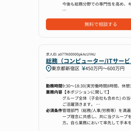
【キャリアパス】
・社内規程、稟議・契約管理などの
今後も総務分野での専門性を高め、
・人事部長／人事戦略室長
・施設・備品管理、社内インフラ整
・文書管理、個人情報保護管理
・総務業務の実務経験（※庶務のみ
・安全衛生、防災・BCP（事業継続
・上記「具体的な業務内容」のうち
無料で相談する
【組織／配属先の特徴】
・損害保険の契約管理
・総務部門のマネジメントポジショ
・株式事務および管理
※これまでのご経験を活かしながら、
・現メンバーはオペレーション中心
・反社チェック
きる環境です。
・人事／経営企画／IT管理部と連携
・その他総務・庶務全般
求人ID: a07TK00000pkAcUYAU
総務（コンピューター/ITサービ
【働く環境】
将来的には、株主総会や取締役会な
東京都新宿区
450万円〜600万円
生産性高く、切磋琢磨しながら成長
一部リモートOK ： オンボーディング後はパフォーマンスに応じて週2日程度の在宅勤務可能
成長を支える制度 ： 成長期待にフ
【本ポジションの魅力】
勤務時間
9:30～18:30(実労働時間8時間、休憩
など、1人1人の成長を支援する人事
このポジションは、経営層と直接関
業務内容
【本ポジションに関して】
す。
グループ全体（子会社も含めた) の
ご活躍頂きます。
必須条件
上記業務いずれかをメインで行うス
管理部門（総務/人事/労務等）を満
・企業の根幹に関わる業務に携われ
ープ理念に共感し、共に当グループ
└ガバナンス体制の整備や社内規程
方。自ら業務において率先して手本
詳しい組織体制や詳細は面談の際に
つ方。