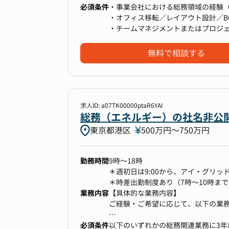
必須条件
化PJなど）
・事業会社における総務領域の経験（
・オフィス移転／レイアウト設計／B
【組織構成】
・チームマネジメントまたはプロジ
現在総務はマネージャー1名、メンバ
【業務内容】
・現場オペレーションと経営視点の
の2チームに分かれており、今回ジ
・オフィス戦略・拠点最適化の企画
無料で相談する
運用を実現に寄与いただくことを求
・ファシリティマネジメント全般（
・事業継続計画（BCP）およびガバ
・業務プロセス・文書管理・稟議な
【本ポジションについて】
・ベンダー管理／契約・購買ルール
オンサイト・バックオフィスそれぞ
・部門マネジメント（メンバー育成
求人ID: a07TK00000ptaR6YAI
する場面では自ら実務にも入りつつ
総務（エネルギー）の社名非公
きます。
東京都港区
500万円〜750万円
※業務の変更の範囲：当社業務全般
【やりがい】
勤務時間
9時～18時
海外の総務庶務全般に触れる機会が
【あなたに提供できる価値】
＊週初日は9:00から、アイ・グリッ
また「社会的意義のある事業を、仕
・組織スケールに伴う総務機能の再
＊時差出勤制度あり（7時～10時まで
積みたい」とお考えの方には、きっ
・経営直下でのガバナンス・BCP・
業務内容
在宅勤務制度週2日まで可
【具体的な業務内容】
・成長企業ならではの柔軟な裁量と
ご経験・ご希望に応じて、以下の業
必須条件
以下のいずれかの総務関連業務に3年