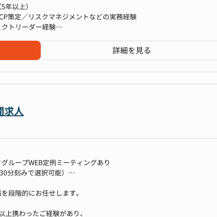
5年以上）
CP策定／リスクマネジメントなどの実務経験
ェクトリーダー経験
ー4名、派遣の組織構成です。オンサイトチームとバックオフィスチー
両方を意識した企画推進力
ョインいただく方にはマネージャーとともに両チームの業務を把握し、安
立案（立地・規模・コスト最適化）
詳細を見る
めております。
レイアウト、什器、セキュリティ環境整備）
ナンス・リスク管理の推進
どの業務効率化施策の企画・導入
の見直し・最適化
れを担当するメンバーの業務を適宜フォローしながら、業務が集中・滞
・役割分担・運営体制構築）
、課題を整理し、業務改善や仕組み化につなげていく役割を担っていた
開求人
あるため、グローバル人材として活躍いただける環境がございます。
ドグループWEB定例ミーティングあり
組み面から支えたい」「スタートアップの総務として裁量をもって経験
構築・マネジメント立ち上げ経験
30分刻みで選択可能）
とご期待に沿える環境です。
ファシリティ最適化への関与
、企業インフラを創り上げる達成感
務を段階的にお任せします。
以上携わったご経験があり、