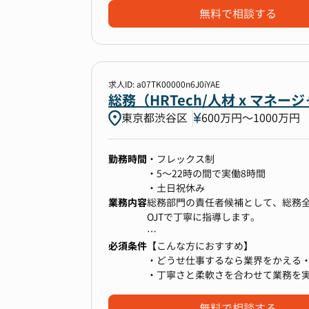
マネジメントとしてご活躍いただき
無料で相談する
・幅広い領域に挑戦し、成長できる
役員や経営層と打ち合わせをして会
└総務業務にとどまらず、法務・リス
して頂きます。
将来的には、株主総会や取締役会の
「会社の未来を支える」という責任
ンです。
■業務内容
求人ID: a07TK00000n6J0iYAE
・グループ中期計画に総務戦略の実
総務（HRTech/人材 x マ
・総務部門における、ファシリティ
東京都渋谷区
600万円〜1000万円
・業務改善やDX推進にも積極的な社
・新規事業立ち上げに伴う、管理業
└社員向け業務マニュアルの整備・
・オフィスの設計から管理運用、環
境です。クラウドツールの導入及び活
・事業会社の会社テナント、オフィ
勤務時間
・フレックス制
・M&Aに伴う、PMIマネジメント準備
・5～22時の間で実働8時間
・社内規定の決定/運用
・土日祝休み
・総会の開催に関する業務
業務内容
総務部門の責任者候補として、総務
・その他 バックオフィスにおいて発
OJTで丁寧に指導します。
必須条件
【こんな方におすすめ】
ご経験、ご知見のある領域を中心にお
・どうせ仕事するなら業界をかえる
フェーズです。
・丁寧さと柔軟さを合わせて業務を
・スピード感を持った仕事をしたい
無料で相談する