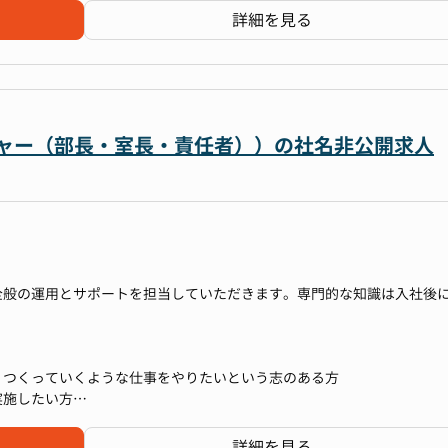
ます。
詳細を見る
環境
社の方針や管理系の経営陣に対するアドバイスや経営方針に沿った運営
ク管理・BCP（事業継続計画）など幅広い領域に挑戦できる環境です
運営など、より経営に近い業務にもステップアップしていただけます。
とやりがいを感じながら、管理部門の中核として成長していけるポジシ
行
ネージャー（部長・室長・責任者））の社名非公開求人
マネジメント業務
風
務
運用を進めています。業務改善の提案から実行までを自らリードできる
境整備
用など、DX推進にも積極的です。
スの不動産交渉など
全般の運用とサポートを担当していただきます。専門的な知識は入社後
生する業務
任せしつつ、労務・IPO準備といった広い業務経験を積むことができる
・つくっていくような仕事をやりたいという志のある方
実施したい方
方
詳細を見る