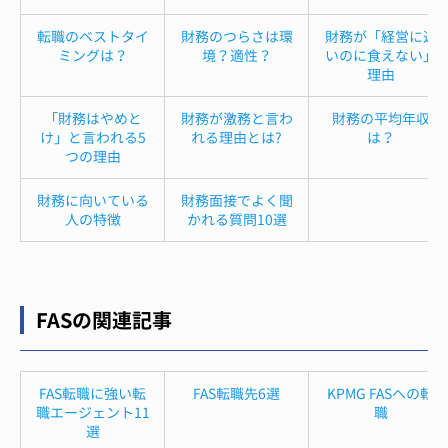
転職のベストタイ
財務のつらさは環
財務が「経営に近
ミングは？
境？適性？
いのに食えない」
理由
「財務はやめと
財務が激務と言わ
財務の平均年収
け」と言われる5
れる理由とは?
は？
つの理由
財務に向いている
財務面接でよく聞
人の特徴
かれる質問10選
FASの関連記事
FAS転職に強い転
FAS転職先6選
KPMG FASへの転
職エージェント11
職
選