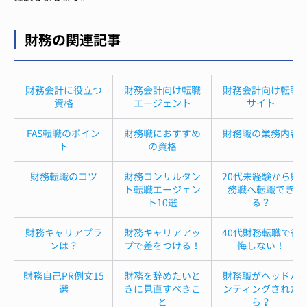
財務の関連記事
財務会計に役立つ
財務会計向け転職
財務会計向け転職
資格
エージェント
サイト
FAS転職のポイン
財務職におすすめ
財務職の業務内容
ト
の資格
財務転職のコツ
財務コンサルタン
20代未経験から財
ト転職エージェン
務職へ転職でき
ト10選
る？
財務キャリアプラ
財務キャリアアッ
40代財務転職で後
ンは？
プで差をつける！
悔しない！
財務自己PR例文15
財務を辞めたいと
財務職がヘッドハ
選
きに見直すべきこ
ンティングされた
と
ら？