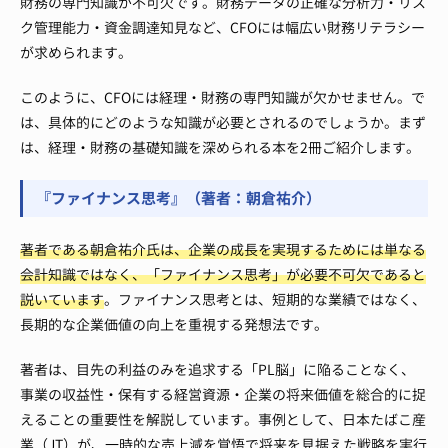
財務の専門知識が不可欠です。財務データの正確な分析力・リス
ク管理能力・資金調達知見など、CFOには幅広い財務リテラシー
が求められます。
このように、CFOには経理・財務の専門知識が欠かせません。で
は、具体的にどのような知識が必要とされるのでしょうか。まず
は、経理・財務の基礎知識を深められる本を2冊ご紹介します。
『ファイナンス思考』（著者：朝倉祐介）
著者である朝倉祐介氏は、企業の成長を実現するためには単なる
会計知識ではなく、「ファイナンス思考」が必要不可欠であると
説いています
。ファイナンス思考とは、短期的な業績ではなく、
長期的な企業価値の向上を重視する発想法です。
著者は、目先の利益のみを追求する「PL脳」に陥ることなく、
事業の収益性・保有する経営資源・企業の将来価値を総合的に捉
えることの重要性を解説しています。事例として、日本たばこ産
業（JT）が、一時的な売上減を覚悟で将来を見据えた戦略を実行