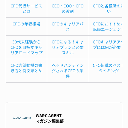
CFO代行サービス
CEO・COO・CFO
CFOと各役職の違
とは
の役割
い
CFOの年収相場
CFOのキャリアパ
CFOにおすすめな
ス
転職エージェント
30代未経験から
CFOになる！キャ
CFOキャリアアッ
CFOを目指すキャ
リアプランと必要
プには何が必要？
リアロードマップ
スキル
CFO志望動機の書
ヘッドハンティン
CFO転職のベスト
き方と例文まとめ
グされるCFOの条
タイミング
件
WARC AGENT
マガジン編集部