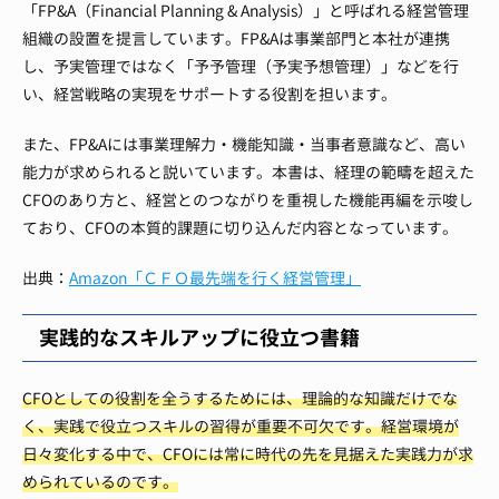
「FP&A（Financial Planning & Analysis）」と呼ばれる経営管理
組織の設置を提言しています。FP&Aは事業部門と本社が連携
し、予実管理ではなく「予予管理（予実予想管理）」などを行
い、経営戦略の実現をサポートする役割を担います。
また、FP&Aには事業理解力・機能知識・当事者意識など、高い
能力が求められると説いています。本書は、経理の範疇を超えた
CFOのあり方と、経営とのつながりを重視した機能再編を示唆し
ており、CFOの本質的課題に切り込んだ内容となっています。
出典：
Amazon「ＣＦＯ最先端を行く経営管理」
実践的なスキルアップに役立つ書籍
CFOとしての役割を全うするためには、理論的な知識だけでな
く、実践で役立つスキルの習得が重要不可欠です。経営環境が
日々変化する中で、CFOには常に時代の先を見据えた実践力が求
められているのです。