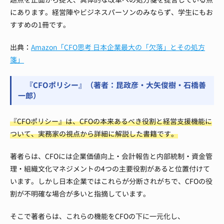
にあります。経営陣やビジネスパーソンのみならず、学生にもお
すすめの1冊です。
出典：
Amazon「CFO思考 日本企業最大の「欠落」とその処方
箋」
『CFOポリシー』（著者：昆政彦・大矢俊樹・石橋善
一郎）
『CFOポリシー』は、CFOの本来あるべき役割と経営支援機能に
ついて、実務家の視点から詳細に解説した書籍です。
著者らは、CFOには企業価値向上・会計報告と内部統制・資金管
理・組織文化マネジメントの4つの主要役割があると位置付けて
います。しかし日本企業ではこれらが分断されがちで、CFOの役
割が不明確な場合が多いと指摘しています。
そこで著者らは、これらの機能をCFOの下に一元化し、