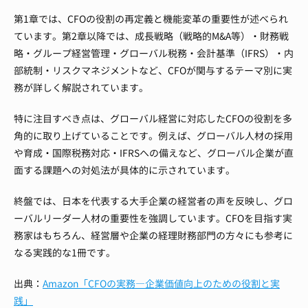
第1章では、CFOの役割の再定義と機能変革の重要性が述べられ
ています。第2章以降では、成長戦略（戦略的M&A等）・財務戦
略・グループ経営管理・グローバル税務・会計基準（IFRS）・内
部統制・リスクマネジメントなど、CFOが関与するテーマ別に実
務が詳しく解説されています。
特に注目すべき点は、グローバル経営に対応したCFOの役割を多
角的に取り上げていることです。例えば、グローバル人材の採用
や育成・国際税務対応・IFRSへの備えなど、グローバル企業が直
面する課題への対処法が具体的に示されています。
終盤では、日本を代表する大手企業の経営者の声を反映し、グロ
ーバルリーダー人材の重要性を強調しています。CFOを目指す実
務家はもちろん、経営層や企業の経理財務部門の方々にも参考に
なる実践的な1冊です。
出典：
Amazon「CFOの実務―企業価値向上のための役割と実
践」