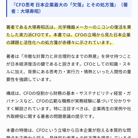
『CFO思考 日本企業最大の「欠落」とその処方箋』（著
者：大塚寿昭）
著者である大塚寿昭氏は、光学機器メーカーのニコンの復活を果
たした実力派CFOです。本書では、CFOの立場から見た日本企業
の課題と活性化への処方箋が赤裸々に示されています。
著者は「冷徹な計算力と非合理的なまでの熱意」を併せ持つこと
が日本経済復活の鍵であると説きます。CFOとしての知識・スキ
ルに加え、背景にある思考力・実行力・情熱といった人間性の重
要性を強調しています。
構成は、CFOの役割から財務の基本・サステナビリティ経営・ガ
バナンスなど、CFOの広範な職務が実務経験に基づいて分かりや
すく解説されています。特に注目すべきは、企業再生の実例や社
外取締役に関する著者の問題意識の提示です。
本書の特徴は、CFOという立場から日本企業が抱える本質的な問
題点を正面から捉え、具体的な改革への処方箋を提言している点