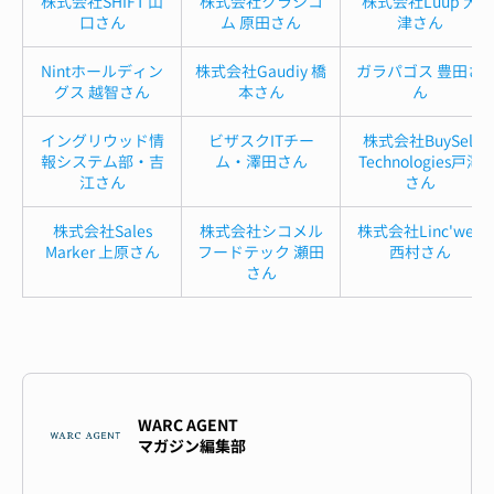
株式会社SHIFT 山
株式会社クラシコ
株式会社Luup 大
口さん
ム 原田さん
津さん
Nintホールディン
株式会社Gaudiy 橋
ガラパゴス 豊田さ
グス 越智さん
本さん
ん
イングリウッド情
ビザスクITチー
株式会社BuySell
報システム部・吉
ム・澤田さん
Technologies戸澤
江さん
さん
株式会社Sales
株式会社シコメル
株式会社Linc'well
Marker 上原さん
フードテック 瀬田
西村さん
さん
WARC AGENT
マガジン編集部