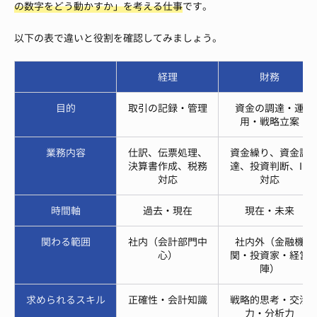
の数字をどう動かすか」を考える仕事
です。
以下の表で違いと役割を確認してみましょう。
経理
財務
目的
取引の記録・管理
資金の調達・運
用・戦略立案
業務内容
仕訳、伝票処理、
資金繰り、資金調
決算書作成、税務
達、投資判断、IR
対応
対応
時間軸
過去・現在
現在・未来
関わる範囲
社内（会計部門中
社内外（金融機
心）
関・投資家・経営
陣）
求められるスキル
正確性・会計知識
戦略的思考・交渉
力・分析力