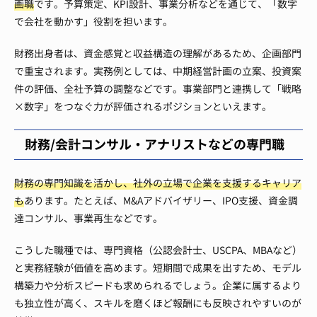
画職
です。予算策定、KPI設計、事業分析などを通じて、「数字
で会社を動かす」役割を担います。
財務出身者は、資金感覚と収益構造の理解があるため、企画部門
で重宝されます。実務例としては、中期経営計画の立案、投資案
件の評価、全社予算の調整などです。事業部門と連携して「戦略
×数字」をつなぐ力が評価されるポジションといえます。
財務/会計コンサル・アナリストなどの専門職
財務の専門知識を活かし、社外の立場で企業を支援するキャリア
も
あります。たとえば、M&Aアドバイザリー、IPO支援、資金調
達コンサル、事業再生などです。
こうした職種では、専門資格（公認会計士、USCPA、MBAなど）
と実務経験が価値を高めます。短期間で成果を出すため、モデル
構築力や分析スピードも求められるでしょう。企業に属するより
も独立性が高く、スキルを磨くほど報酬にも反映されやすいのが