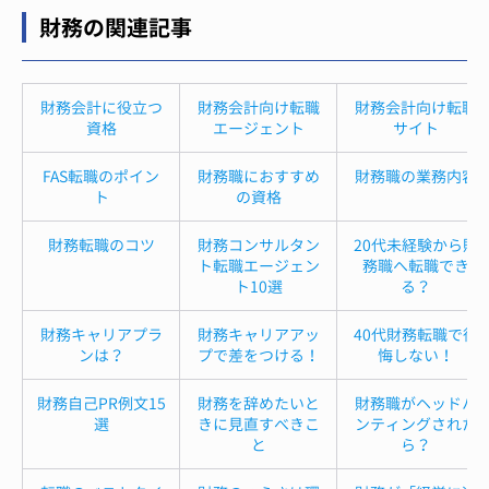
財務の関連記事
財務会計に役立つ
財務会計向け転職
財務会計向け転職
資格
エージェント
サイト
FAS転職のポイン
財務職におすすめ
財務職の業務内容
ト
の資格
財務転職のコツ
財務コンサルタン
20代未経験から財
ト転職エージェン
務職へ転職でき
ト10選
る？
財務キャリアプラ
財務キャリアアッ
40代財務転職で後
ンは？
プで差をつける！
悔しない！
財務自己PR例文15
財務を辞めたいと
財務職がヘッドハ
選
きに見直すべきこ
ンティングされた
と
ら？