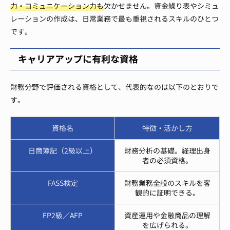
力・コミュニケーション力も
欠かせません。資金繰り表やシミュ
レーションの作成は、日常業務で最も重視されるスキルのひとつ
です。
キャリアアップに有利な資格
財務分野で評価される資格として、代表的なのは以下のとおりで
す。
資格名
特徴・活かし方
日商簿記（2級以上）
財務分析の基礎。経理出身
者の必須資格。
FASS検定
財務業務全般のスキルを客
観的に証明できる。
FP2級／AFP
資産運用や金融商品の理解
を広げられる。