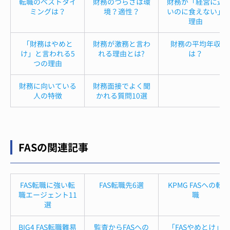
転職のベストタイ
財務のつらさは環
財務が「経営に近
ミングは？
境？適性？
いのに食えない」
理由
「財務はやめと
財務が激務と言わ
財務の平均年収
け」と言われる5
れる理由とは?
は？
つの理由
財務に向いている
財務面接でよく聞
人の特徴
かれる質問10選
FASの関連記事
FAS転職に強い転
FAS転職先6選
KPMG FASへの転
職エージェント11
職
選
BIG4 FAS転職難易
監査からFASへの
「FASやめとけ」