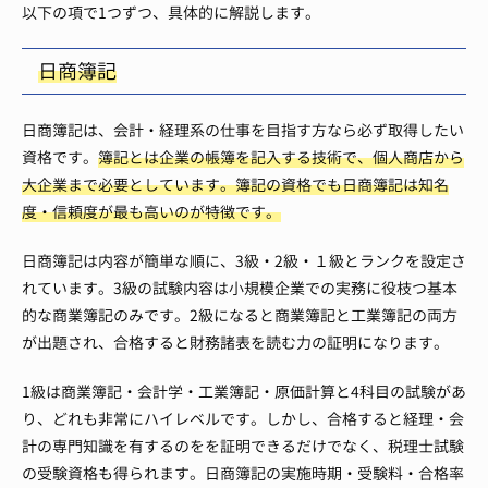
以下の項で1つずつ、具体的に解説します。
日商簿記
日商簿記は、会計・経理系の仕事を目指す方なら必ず取得したい
資格です。
簿記とは企業の帳簿を記入する技術で、個人商店から
大企業まで必要としています。簿記の資格でも日商簿記は知名
度・信頼度が最も高いのが特徴です。
日商簿記は内容が簡単な順に、3級・2級・１級とランクを設定さ
れています。3級の試験内容は小規模企業での実務に役枝つ基本
的な商業簿記のみです。2級になると商業簿記と工業簿記の両方
が出題され、合格すると財務諸表を読む力の証明になります。
1級は商業簿記・会計学・工業簿記・原価計算と4科目の試験があ
り、どれも非常にハイレベルです。しかし、合格すると経理・会
計の専門知識を有するのをを証明できるだけでなく、税理士試験
の受験資格も得られます。日商簿記の実施時期・受験料・合格率