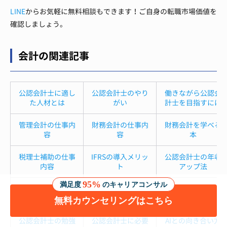
LINE
からお気軽に無料相談もできます！ご自身の転職市場価値を
確認しましょう。
会計の関連記事
公認会計士に適し
公認会計士のやり
働きながら公認会
た人材とは
がい
計士を目指すには
管理会計の仕事内
財務会計の仕事内
財務会計を学べる
容
容
本
税理士補助の仕事
IFRSの導入メリッ
公認会計士の年収
内容
ト
アップ法
95%
満足度
のキャリアコンサル
公認会計士になる
公認会計士の仕事
会計事務・経理職
方法
内容
への転職方法
無料カウンセリングはこちら
公認会計士の勉強
公認会計士に必要
AIとの向き合い方