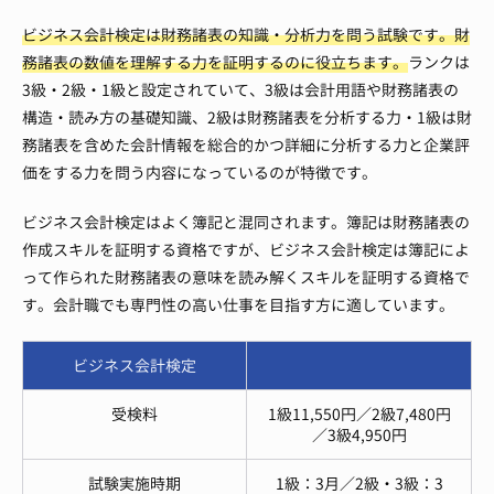
ビジネス会計検定は財務諸表の知識・分析力を問う試験です。財
務諸表の数値を理解する力を証明するのに役立ちます。
ランクは
3級・2級・1級と設定されていて、3級は会計用語や財務諸表の
構造・読み方の基礎知識、2級は財務諸表を分析する力・1級は財
務諸表を含めた会計情報を総合的かつ詳細に分析する力と企業評
価をする力を問う内容になっているのが特徴です。
ビジネス会計検定はよく簿記と混同されます。簿記は財務諸表の
作成スキルを証明する資格ですが、ビジネス会計検定は簿記によ
って作られた財務諸表の意味を読み解くスキルを証明する資格で
す。会計職でも専門性の高い仕事を目指す方に適しています。
ビジネス会計検定
受検料
1級11,550円／2級7,480円
／3級4,950円
試験実施時期
1級：3月／2級・3級：3