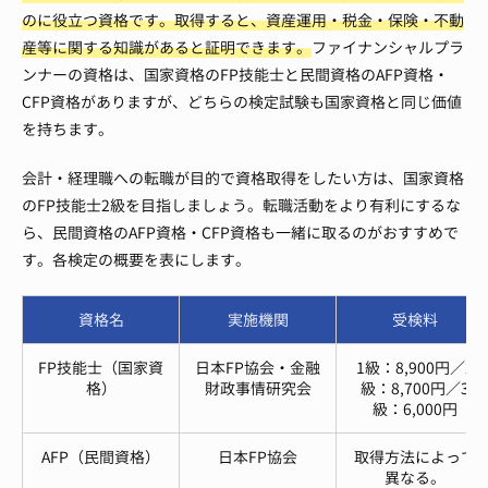
のに役立つ資格です。取得すると、資産運用・税金・保険・不動
産等に関する知識があると証明できます。
ファイナンシャルプラ
ンナーの資格は、国家資格のFP技能士と民間資格のAFP資格・
CFP資格がありますが、どちらの検定試験も国家資格と同じ価値
を持ちます。
会計・経理職への転職が目的で資格取得をしたい方は、国家資格
のFP技能士2級を目指しましょう。転職活動をより有利にするな
ら、民間資格のAFP資格・CFP資格も一緒に取るのがおすすめで
す。各検定の概要を表にします。
資格名
実施機関
受検料
FP技能士（国家資
日本FP協会・金融
1級：8,900円／2
格）
財政事情研究会
級：8,700円／3
級：6,000円
AFP（民間資格）
日本FP協会
取得方法によって
異なる。