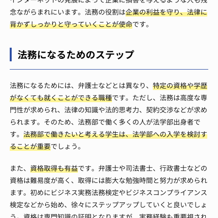
念ながらまれにいます。法務の役割は
企業の利益を守り、法律に
背かずしっかりと守っていくことが使命
です。
法務になるためのステップ
法務になるためには、弁護士などとは異なり、
特定の資格や学歴
がなくても就くことができる職種
です。ただし、法務は高度な専
門性が求められ、法律の知識や法的思考力、契約交渉などが求め
られます。そのため、法務部で働く多くの人が法学部出身者で
す。
法務部で働きたいと考える学生は、法学部への入学を検討す
ることが重要
でしょう。
また、
資格取得も有益
です。弁護士や司法書士、行政書士などの
資格は難易度が高く、取得には膨大な勉強時間と努力が求められ
ます。初めにビジネス実務法務検定やビジネスコンプライアンス
検定などから始め、徐々にステップアップしていくと良いでしょ
う。資格は専門知識の証明となりますが、実務経験も重要視され