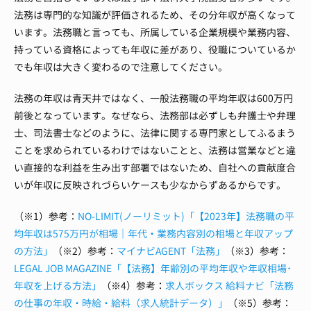
法務は専門的な知識が評価されるため、その分年収が高くなって
います。法務職と言っても、所属している企業規模や業務内容、
持っている資格によっても年収に差があり、役職についているか
でも年収は大きく変わるので注意してください。
法務の年収は青天井ではなく、一般法務職の平均年収は600万円
前後となっています。なぜなら、法務部は必ずしも弁護士や弁理
士、司法書士などのように、法律に関する専門家としてふるまう
ことを求められているわけではないことと、法務は営業などと違
い直接的な利益を生み出す部署ではないため、自社への貢献度合
いが年収に反映されづらいケースも少なからずあるからです。
（※1）参考：
NO-LIMIT(ノーリミット)「【2023年】法務職の平
均年収は575万円が相場｜年代・業務内容別の相場と年収アップ
の方法」
（※2）参考：
マイナビAGENT「法務」
（※3）参考：
LEGAL JOB MAGAZINE「【法務】年齢別の平均年収や年収相場･
年収を上げる方法」
（※4）参考：
求人ボックス 給料ナビ「法務
の仕事の年収・時給・給料（求人統計データ）」
（※5）参考：