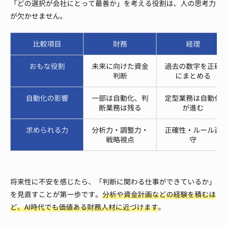
「どの選択が会社にとって最善か」を考える役割は、人の思考力
が欠かせません。
比較項目
財務
経理
おもな役割
未来に向けた資金
過去の数字を正確
判断
にまとめる
自動化の影響
一部は自動化、判
定型業務は自動化
断業務は残る
が進む
求められる力
分析力・調整力・
正確性・ルール遵
戦略視点
守
将来性に不安を感じたら、「判断に関わる仕事ができているか」
を見直すことが第一歩です。
分析や資金計画などの経験を積むほ
ど、AI時代でも価値ある財務人材に近づけます
。