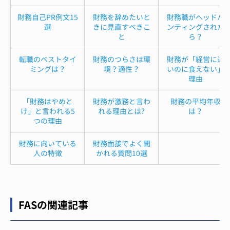
財務自己PR例文15
財務を辞めたいと
財務職がヘッドハ
選
きに見直すべきこ
ンティングされた
と
ら？
転職のベストタイ
財務のつらさは環
財務が「経営に近
ミングは？
境？適性？
いのに食えない」
理由
「財務はやめと
財務が激務と言わ
財務の平均年収
け」と言われる5
れる理由とは?
は？
つの理由
財務に向いている
財務面接でよく聞
人の特徴
かれる質問10選
FASの関連記事