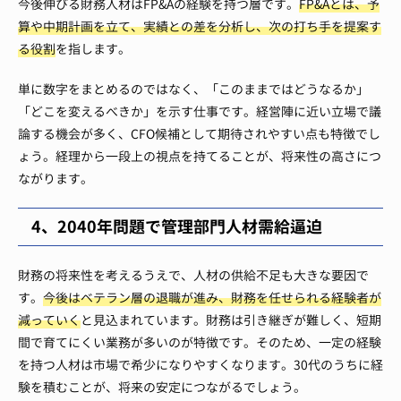
今後伸びる財務人材はFP&Aの経験を持つ層です。
FP&Aとは、予
算や中期計画を立て、実績との差を分析し、次の打ち手を提案す
る役割
を指します。
単に数字をまとめるのではなく、「このままではどうなるか」
「どこを変えるべきか」を示す仕事です。経営陣に近い立場で議
論する機会が多く、CFO候補として期待されやすい点も特徴でし
ょう。経理から一段上の視点を持てることが、将来性の高さにつ
ながります。
4、2040年問題で管理部門人材需給逼迫
財務の将来性を考えるうえで、人材の供給不足も大きな要因で
す。
今後はベテラン層の退職が進み、財務を任せられる経験者が
減っていく
と見込まれています。財務は引き継ぎが難しく、短期
間で育てにくい業務が多いのが特徴です。そのため、一定の経験
を持つ人材は市場で希少になりやすくなります。30代のうちに経
験を積むことが、将来の安定につながるでしょう。