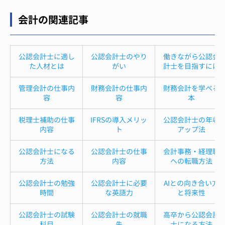
会計の関連記事
公認会計士に適し
公認会計士のやり
働きながら公認会
た人材とは
がい
計士を目指すには
管理会計の仕事内
財務会計の仕事内
財務会計を学べる
容
容
本
税理士補助の仕事
IFRSの導入メリッ
公認会計士の年収
内容
ト
アップ法
公認会計士になる
公認会計士の仕事
会計事務・経理職
方法
内容
への転職方法
公認会計士の勉強
公認会計士に必要
AIとの向き合い方
時間
な英語力
と将来性
公認会計士の試験
公認会計士の就職
高卒から公認会計
科目
先
士になる方法