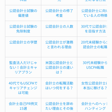
公認会計士試験の
公認会計士の修了
公認会計士に向い
偏差値
考査
ている人の特徴
公認会計士試験の
公認会計士の人数
30代で公認会計士
免除制度
を目指す方法
公認会計士の学歴
公認会計士が激務
20代未経験から公
と言われる理由
認会計士の転職
監査法人だけじゃ
米国公認会計士と
30代未経験から
ない！会計士キャ
公認会計士の違い
USCPA転職
リアプラン
は？
40代でもUSCPAで
会計士の転職活動
女性公認会計士は
キャリアチェンジ
はいつ何をする？
本当に稼げる？
は可能
会計士自己PR例文
公認会計士を辞め
会計士へのヘッド
15選
たい理由とその後
ハンティング