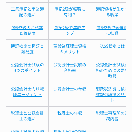
工業簿記と商業簿
簿記2級が転職に
簿記資格が生かせ
記の違い
有利？
る職業
簿記3級の合格率
簿記2級で年収ア
簿記2級で経理職
と難易度
ップ
に転職
簿記検定の種類と
建設業経理士資格
FASS検定とは
難易度
のメリット
公認会計士試験の
公認会計士試験の
公認会計士試験合
3つのポイント
合格率
格のために必要な
時間
公認会計士向け転
公認会計士の年収
消費税法能力検定
職エージェント
試験の取得メリッ
ト
税理士と公認会計
税理士の年収
税理士事務所の業
士の違い
務内容
税理士試験の財務
税理士試験の簿記