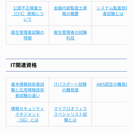
公認不正検査士
金融内部監査士資
システム監査技術
（CFE）資格につ
格の概要
者試験とは
いて
衛生管理者試験の
衛生管理者の試験
特徴
科目
IT関連資格
基本情報技術者試
ITパスポート試験
AWS認定の難易度
験と応用情報技術
の難易度
者試験の違い
情報セキュリティ
マイクロオフィス
マネジメント
スペシャリスト試
（SG）とは
験とは