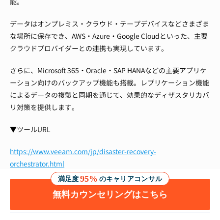
能。
データはオンプレミス・クラウド・テープデバイスなどさまざま
な場所に保存でき、AWS・Azure・Google Cloudといった、主要
クラウドプロバイダーとの連携も実現しています。
さらに、Microsoft 365・Oracle・SAP HANAなどの主要アプリケ
ーション向けのバックアップ機能も搭載。レプリケーション機能
によるデータの複製と同期を通じて、効果的なディザスタリカバ
リ対策を提供します。
▼ツールURL
https://www.veeam.com/jp/disaster-recovery-
orchestrator.html
95%
満足度
のキャリアコンサル
セキュリティ管理ツール：Kaspersky
無料カウンセリングはこちら
Endpoint Security