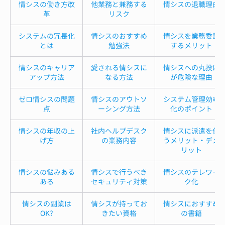
情シスの働き方改
他業務と兼務する
情シスの退職理由
革
リスク
システムの冗長化
情シスのおすすめ
情シスを業務委託
とは
勉強法
するメリット
情シスのキャリア
愛される情シスに
情シスへの丸投げ
アップ方法
なる方法
が危険な理由
ゼロ情シスの問題
情シスのアウトソ
システム管理効率
点
ーシング方法
化のポイント
情シスの年収の上
社内ヘルプデスク
情シスに派遣を使
げ方
の業務内容
うメリット・デメ
リット
情シスの悩みある
情シスで行うべき
情シスのテレワー
ある
セキュリティ対策
ク化
情シスの副業は
情シスが持ってお
情シスにおすすめ
OK?
きたい資格
の書籍