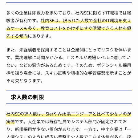
多くの企業は即戦力を求めており、社内SEに限らずIT職種では経
験者が有利です。
社内SEは、限られた人数で全社のIT環境を支え
るケースも多く、教育コストをかけずにすぐ活躍できる人材を優
先する傾向
にあります。
また、未経験者を採用することは企業側にとってリスクを伴いま
す。業務理解に時間がかかる、ITスキルが現場レベルに達してい
ない、などの懸念があるためです。そのため、ポテンシャル採用
枠を狙う場合には、スキル証明や積極的な学習姿勢を示すことが
不可欠となります。
求人数の制限
社内SEの求人数は、SIerやWeb系エンジニアと比べて少ないのが
実情
です。大企業では既存社員でシステム部門が固定されてお
り、新規採用が少ない傾向があります。一方で、中小企業は「一
人情シス」のように幅広い業務を少人数でこなす体制が多く、採