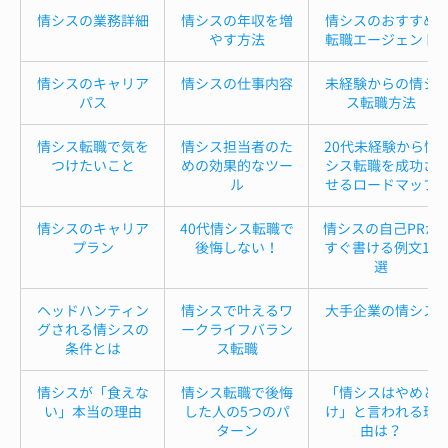
情シスの業務詳細
情シスの年収を増
情シスのおすすめ
やす方法
転職エージェント
情シスのキャリア
情シスの仕事内容
未経験からの情シ
パス
ス転職方法
情シス転職で気を
情シス担当者のた
20代未経験から情
つけたいこと
めの効果的なツー
シス転職を成功さ
ル
せるロードマップ
情シスのキャリア
40代情シス転職で
情シスの自己PRが
プラン
後悔しない！
すぐ書ける例文12
選
ヘッドハンティン
情シスで叶えるワ
大手企業の情シス
グされる情シスの
ークライフバラン
条件とは
ス転職
情シスが「食えな
情シス転職で後悔
「情シスはやめと
い」本当の理由
した人の5つのパ
け」と言われる理
ターン
由は？