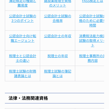
簿記検定の種類と
建設業経理士資格
FASS検定とは
難易度
のメリット
公認会計士試験の
公認会計士試験の
公認会計士試験合
3つのポイント
合格率
格のために必要な
時間
公認会計士向け転
公認会計士の年収
消費税法能力検定
職エージェント
試験の取得メリッ
ト
税理士と公認会計
税理士の年収
税理士事務所の業
士の違い
務内容
税理士試験の財務
税理士試験の簿記
諸表論とは
論とは
法律・法務関連資格