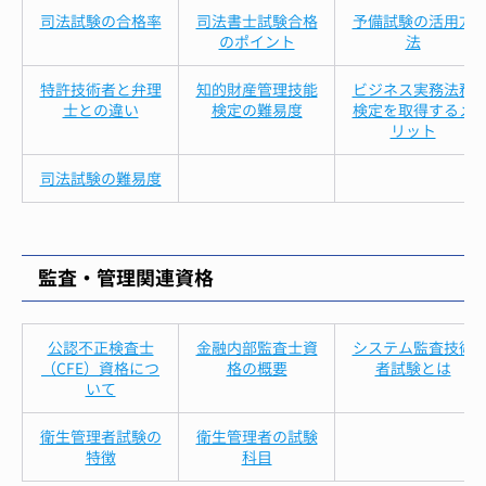
司法試験の合格率
司法書士試験合格
予備試験の活用方
のポイント
法
特許技術者と弁理
知的財産管理技能
ビジネス実務法務
士との違い
検定の難易度
検定を取得するメ
リット
司法試験の難易度
監査・管理関連資格
公認不正検査士
金融内部監査士資
システム監査技術
（CFE）資格につ
格の概要
者試験とは
いて
衛生管理者試験の
衛生管理者の試験
特徴
科目