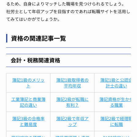
るため、自身によりマッチした職場を見つけられるでしょう。
社労士として年収アップを目指すのであれば転職サイトを活用し
てみてはいかがでしょうか。
資格の関連記事一覧
会計・税務関連資格
簿記1級のメリッ
簿記1級取得者の
簿記1級と公認会
ト
平均年収
計士の違い
工業簿記と商業簿
簿記2級が転職に
簿記資格が生かせ
記の違い
有利？
る職業
簿記3級の合格率
簿記2級で年収ア
簿記2級で経理職
と難易度
ップ
に転職