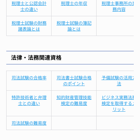
税理士と公認会計
税理士の年収
税理士事務所の業
士の違い
務内容
税理士試験の財務
税理士試験の簿記
諸表論とは
論とは
法律・法務関連資格
司法試験の合格率
司法書士試験合格
予備試験の活用方
のポイント
法
特許技術者と弁理
知的財産管理技能
ビジネス実務法務
士との違い
検定の難易度
検定を取得するメ
リット
司法試験の難易度