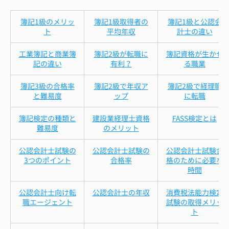
簿記1級のメリッ
簿記1級取得者の
簿記1級と公認会
ト
平均年収
計士の違い
工業簿記と商業簿
簿記2級が転職に
簿記資格が生かせ
記の違い
有利？
る職業
簿記3級の合格率
簿記2級で年収ア
簿記2級で経理職
と難易度
ップ
に転職
簿記検定の種類と
建設業経理士資格
FASS検定とは
難易度
のメリット
公認会計士試験の
公認会計士試験の
公認会計士試験合
3つのポイント
合格率
格のために必要な
時間
公認会計士向け転
公認会計士の年収
消費税法能力検定
職エージェント
試験の取得メリッ
ト