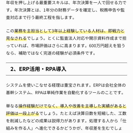
年収を押し上げる最重要スキルは、年次決算を一人で回せる力で
す。年次決算とは、1年分の財務データを確定し、税務申告や監
査対応まで行う最終工程を指します。
この
業務を主担当として3年以上経験している人材は、即戦力と
見なされる
でしょう。とくに監査法人対応や開示資料作成まで担
っていれば、市場評価はさらに高まります。600万円超えを狙う
なら、補助ではなく完遂の経験が必須条件です。
2、ERP活用・RPA導入
システムを使いこなせる経理は重宝されます。ERPは会社全体の
基幹システム、RPAは単純作業を自動化するツールのことです。
単なる
操作経験だけでなく、導入や改善を主導した実績があると
評価は一段上がる
でしょう。たとえば決算日数を短縮した、工数
を削減したなどの成果は説得力があります。処理する人から「仕
組みを作る人」へ進化できるかどうかが、年収差を生むでしょ