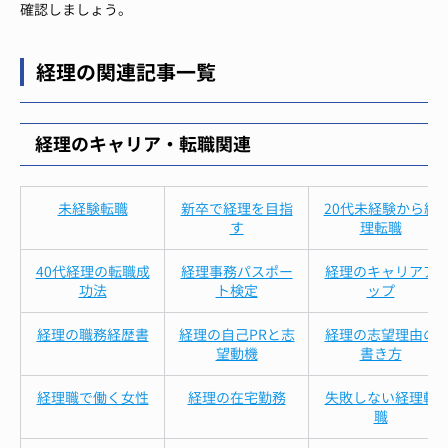
確認しましょう。
経理の関連記事一覧
経理のキャリア・転職関連
未経験転職
新卒で経理を目指
20代未経験から経
す
理転職
40代経理の転職成
経理事務パスポー
経理のキャリアア
功法
ト検定
ップ
経理の職務経歴書
経理の自己PRと志
経理の志望理由の
望動機
書き方
経理職で働く女性
経理の在宅勤務
失敗しない経理転
職