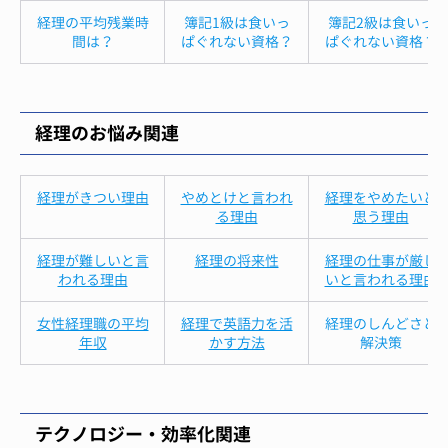
経理の平均残業時
簿記1級は食いっ
簿記2級は食いっ
間は？
ぱぐれない資格？
ぱぐれない資格？
経理のお悩み関連
経理がきつい理由
やめとけと言われ
経理をやめたいと
る理由
思う理由
経理が難しいと言
経理の将来性
経理の仕事が厳し
われる理由
いと言われる理由
女性経理職の平均
経理で英語力を活
経理のしんどさと
年収
かす方法
解決策
テクノロジー・効率化関連