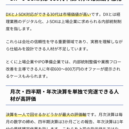
DXとJ-SOX対応ができる30代は市場価値が高い
です。DXとは経
理業務のデジタル化、J-SOXは上場企業に求められる内部統制制
度を指します。
これらは会社の信頼性を守る重要領域であり、実務を理解しなが
ら仕組みを設計できる人材が不足しています。
とくに上場企業やIPO準備企業では、内部統制整備や業務フロー
改善を主導できる人に年収600〜800万円のオファーが提示され
るケースもみられます。
月次・四半期・年次決算を単独で完遂できる人
材が高評価
決算を一人で回せるかどうかが最大の評価軸
です。月次決算は毎
月の数字の締め、四半期決算は3か月ごとの報告、年次決算は1年
分の最終確定作業を指します。これらを上司の指示待ちではな