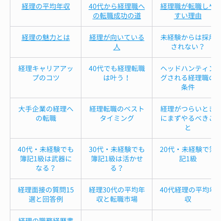
経理の平均年収
40代から経理職へ
経理職が転職しや
の転職成功の道
すい理由
経理の魅力とは
経理が向いている
未経験からは採用
人
されない？
経理キャリアアッ
40代でも経理転職
ヘッドハンティン
プのコツ
は叶う！
グされる経理職の
条件
大手企業の経理へ
経理転職のベスト
経理がつらいとき
の転職
タイミング
にまずやるべきこ
と
40代・未経験でも
30代・未経験でも
20代・未経験で簿
簿記1級は武器に
簿記1級は活かせ
記1級
なる？
る？
経理面接の質問15
経理30代の平均年
40代経理の平均年
選と回答例
収と転職市場
収
経理の職務経歴書