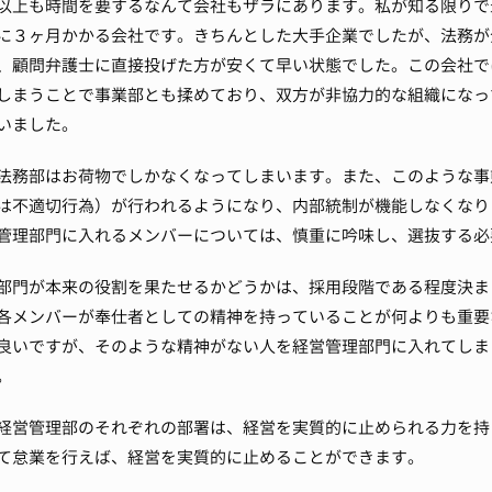
以上も時間を要するなんて会社もザラにあります。
私が知る限りで
に３ヶ月かかる会社です。
きちんとした大手企業でしたが、法務が
、顧問弁護士に直接投げた方が安くて早い状態でした。
この会社で
しまうことで事業部とも揉めており、双方が非協力的な組織になっ
いました。
法務部はお荷物でしかなくなってしまいます。
また、このような事
は不適切行為）が行われるようになり、内部統制が機能しなくなり
管理部門に入れるメンバーについては、慎重に吟味し、選抜する必
部門が本来の役割を果たせるかどうかは、採用段階である程度決ま
各メンバーが奉仕者としての精神を持っていることが何よりも重要
良いですが、そのような精神がない人を経営管理部門に入れてしま
。
経営管理部のそれぞれの部署は、経営を実質的に止められる力を持
て怠業を行えば、経営を実質的に止めることができます。