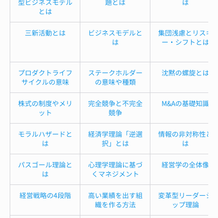
型ビジネスモデル
題とは
は
とは
三新活動とは
ビジネスモデルと
集団浅慮とリスキ
は
ー・シフトとは
プロダクトライフ
ステークホルダー
沈黙の螺旋とは
サイクルの意味
の意味や種類
株式の制度やメリ
完全競争と不完全
M&Aの基礎知識
ット
競争
モラルハザードと
経済学理論「逆選
情報の非対称性と
は
択」とは
は
パスゴール理論と
心理学理論に基づ
経営学の全体像
は
くマネジメント
経営戦略の4段階
高い業績を出す組
変革型リーダーシ
織を作る方法
ップ理論