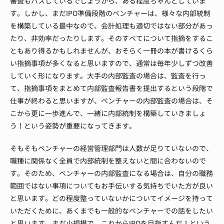
審査もパスしているでしょうから、ある程度ちゃんとしていま
す。
しかし、まだIPO準備段階のベンチャーは、様々な内部統制
を構築している最中なので、会計処理も適切ではない部分があっ
たり、非効率だったりします。
そのすべてについて指摘をするこ
ともあり得るかもしれませんが、おそらく一冊の本が書けるくら
い指摘事項が多くなると思いますので、通常は毎年少しずつ改善
していく形になります。
大手の内部監査の場合は、監査を行っ
て、指摘事項をまとめて内部監査報告書を提出するという段階で
仕事が終わると思いますが、ベンチャーの内部監査の場合は、そ
こから更に一歩進んで、一緒に内部統制を構築していきましょ
う！という姿勢が重要になってきます。
そもそもベンチャーの経営管理部門は人数が足りていないので、
職種に関係なく全員で内部統制を整えないと間に合わないので
す。
そのため、ベンチャーの内部監査になる場合は、自分の職務
範囲ではない事項についてもお手伝いする気持ちでいた方が良い
と思います。
どの程度整っていないかについてイメージを持って
いただくために、あくまでも一般的なベンチャーでの話をしたい
と思います。
まだ小規模で、これからIPOを目指すんだ！という