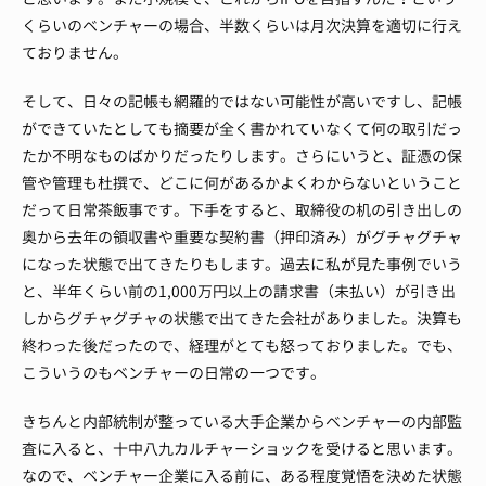
くらいのベンチャーの場合、半数くらいは月次決算を適切に行え
ておりません。
そして、日々の記帳も網羅的ではない可能性が高いですし、記帳
ができていたとしても摘要が全く書かれていなくて何の取引だっ
たか不明なものばかりだったりします。
さらにいうと、証憑の保
管や管理も杜撰で、どこに何があるかよくわからないということ
だって日常茶飯事です。
下手をすると、取締役の机の引き出しの
奥から去年の領収書や重要な契約書（押印済み）がグチャグチャ
になった状態で出てきたりもします。
過去に私が見た事例でいう
と、半年くらい前の1,000万円以上の請求書（未払い）が引き出
しからグチャグチャの状態で出てきた会社がありました。
決算も
終わった後だったので、経理がとても怒っておりました。
でも、
こういうのもベンチャーの日常の一つです。
きちんと内部統制が整っている大手企業からベンチャーの内部監
査に入ると、十中八九カルチャーショックを受けると思います。
なので、ベンチャー企業に入る前に、ある程度覚悟を決めた状態