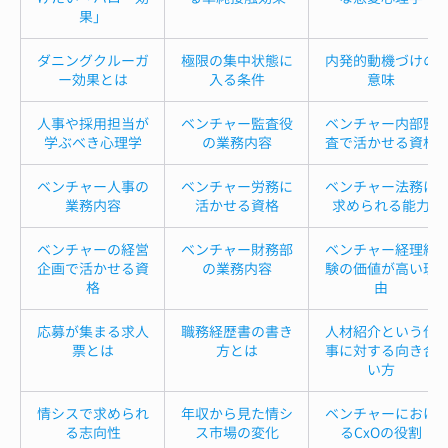
果」
ダニングクルーガ
極限の集中状態に
内発的動機づけの
ー効果とは
入る条件
意味
人事や採用担当が
ベンチャー監査役
ベンチャー内部監
学ぶべき心理学
の業務内容
査で活かせる資格
ベンチャー人事の
ベンチャー労務に
ベンチャー法務に
業務内容
活かせる資格
求められる能力
ベンチャーの経営
ベンチャー財務部
ベンチャー経理経
企画で活かせる資
の業務内容
験の価値が高い理
格
由
応募が集まる求人
職務経歴書の書き
人材紹介という仕
票とは
方とは
事に対する向き合
い方
情シスで求められ
年収から見た情シ
ベンチャーにおけ
る志向性
ス市場の変化
るCxOの役割