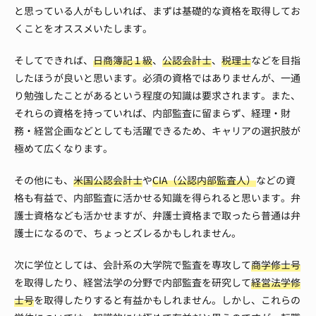
と思っている人がもしいれば、まずは基礎的な資格を取得してお
くことをオススメいたします。
そしてできれば、
日商簿記１級
、
公認会計士
、
税理士
などを目指
したほうが良いと思います。
必須の資格ではありませんが、一通
り勉強したことがあるという程度の知識は要求されます。
また、
それらの資格を持っていれば、内部監査に留まらず、経理・財
務・経営企画などとしても活躍できるため、キャリアの選択肢が
極めて広くなります。
その他にも、
米国公認会計士
や
CIA（公認内部監査人）
などの資
格も有益で、内部監査に活かせる知識を得られると思います。
弁
護士資格なども活かせますが、弁護士資格まで取ったら普通は弁
護士になるので、ちょっとズレるかもしれません。
次に学位としては、会計系の大学院で監査を専攻して
商学修士号
を取得したり、経営法学の分野で内部監査を研究して
経営法学修
士号
を取得したりすると有益かもしれません。
しかし、これらの