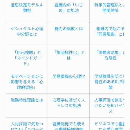
意思決定モデル４
組織内の「いじ
科学的管理法と人
類型
め」対処法
間関係論
ゲシュタルト心理
権力の腐敗とは
組織内で起こる
学分野とは
「同調現象」とは
「自己検閲」と
「集団極性化」と
「傍観者効果」の
「マインドガー
は
危険性
ド」
モチベーションに
早期離職の心理学
早期離職を防ぐ可
影響を与える「心
能性のあるRJP理
理的契約」
論
職務特性理論とは
心理学に基づくス
人事評価で気をつ
トレス対処法
けたい認知バイア
ス
人材採用で気をつ
組織開発でも使え
ビジネスでも重要
けたい「ハロー効
る単純接触効果
な恋愛心理学