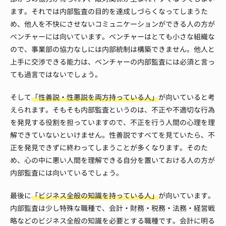
ます。
それでは内部監査の目的を達成しづらくなってしまうた
め、他人を不快にさせないコミュニケーションができる人の方が
ベンチャーには向いています。
ベンチャーはとても小さな組織な
ので、事業部の協力なしには内部統制は構築できません。
他人と
上手に交渉できる能力は、ベンチャーの内部監査には必須と言っ
ても過言ではないでしょう。
そして
「性善説・性悪説を両方持っている人」
が向いていると考
えられます。
そもそも内部監査というのは、不正や不適切な行為
を発見する役割を担っていますので、不正を行う人間の心理を理
解できていないといけません。
性善説ですべてを見ていたら、不
正を発見できずに終わってしまうことが多くなります。
そのた
め、心の中に悪い人間を理解できる自分を置いておける人の方が
内部監査には向いているでしょう。
最後に
「ビジネス全般の知識を持っている人」
が向いています。
内部監査は少し特殊な職種で、会計・財務・税務・法務・経営戦
略などのビジネス全般の知識を必要とする職種です。
会計に明る