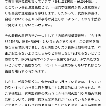
て善管注意義務を負っています（会社法330条・民法644条）。
ここでいう善管注意義務とは、一般的な従業員が負う注意義務よ
りも高度な注意義務を意味します。
したがって、代表取締役は、
自社において不正や不祥事等が発生しないように、それを未然防
ぐ努力までしないといけません。
その義務の履行方法の一つとして「内部統制構築義務」（会社法
362条5項、同条4項6号）というものがあります。
この義務を簡
単な言葉で説明すると、会社内部のリスク管理体制を整えて、不
正が起こらないようにしっかりと管理しなければならないという
義務です。
IPOを目指すベンチャー企業であれば、必ず果たさな
いといけない義務なので、ベンチャー企業の多くもいずれはこの
義務を履行する時が来ます。
しかし、代表取締役は、会社の経営も行っているため、すべての
取引やすべての社員に目を配ることは現実的にはできません。
そ
こで通常は、代表取締役の代わりに会社内部の取引や各種の営利
活動について、監査（適正な業務執行が行われているかをチェッ
クすること）を行う担当者を置くことになります。
それが内部監